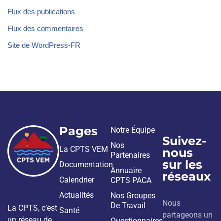
Flux des publications
Flux des commentaires
Site de WordPress-FR
Pages
Notre Équipe
Suivez-
Nos
La CPTS VEM
nous
Partenaires
sur les
Documentation
Annuaire
réseaux
Calendrier
CPTS PACA
Actualités
Nos Groupes
Nous
De Travail
La CPTS, c’est
Santé
partageons un
un réseau de
Questionnaires