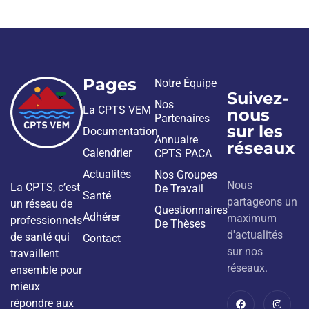
Pages
Notre Équipe
Suivez-
Nos
La CPTS VEM
nous
Partenaires
sur les
Documentation
Annuaire
réseaux
Calendrier
CPTS PACA
Actualités
Nos Groupes
Nous
La CPTS, c’est
De Travail
Santé
partageons un
un réseau de
Questionnaires
Adhérer
maximum
professionnels
De Thèses
d'actualités
de santé qui
Contact
sur nos
travaillent
réseaux.
ensemble pour
mieux
répondre aux