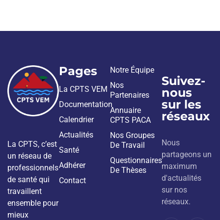
Pages
Notre Équipe
Suivez-
Nos
La CPTS VEM
nous
Partenaires
sur les
Documentation
Annuaire
réseaux
Calendrier
CPTS PACA
Actualités
Nos Groupes
Nous
La CPTS, c’est
De Travail
Santé
partageons un
un réseau de
Questionnaires
Adhérer
maximum
professionnels
De Thèses
d'actualités
de santé qui
Contact
sur nos
travaillent
réseaux.
ensemble pour
mieux