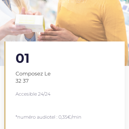
en appelant le 32 37
01
Composez Le
32 37
Accesible 24/24
*numéro audiotel : 0,35€/min